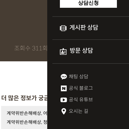
상담신청
게시판 상담
조회수 311회
방문 상담
채팅 상담
공식 블로그
더 많은 정보가 궁금하다면
공식 유튜브
오시는 길
계약위반손해배상, 어디까지 받을까?
계약위반손해배상, 청구 요건과 절차 총정리