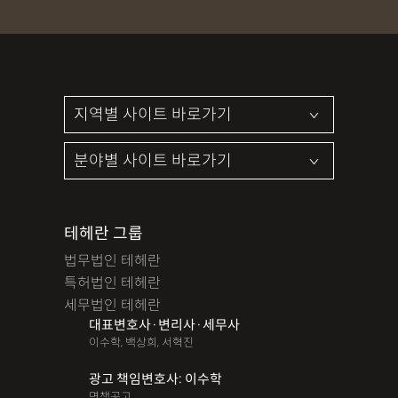
임대차보증금반환소송소장
임대차보증금지급명령
주택임대차계약
지급명령
투자계약서검토
투자계약서작성
테헤란 그룹
법무법인 테헤란
특허법인 테헤란
세무법인 테헤란
대표변호사·변리사·세무사
이수학, 백상희, 서혁진
광고 책임변호사: 이수학
면책공고