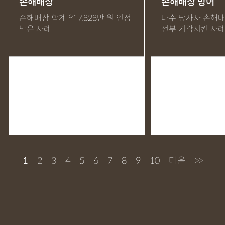
손해배상
손해배상 방어
공사계약서검토
공사계약서작성
공사대금내용증명
손해배상 합계 약 7,828만 원 인정
다수 당사자 손해배
받은 사례
전부 기각시킨 사
공사대금소송소장
공사대금지급명령
공사하자
공유물분할계약서검토
공유물분할계약서작성
내용증명
대여금내용증명
대여금소송소장
대여금지급명령
동업계약서검토
동업계약서작성
매매계약서검토
매매계약서작성
명도내용증명
명도소송소장
물품대금내용증명
물품대금소송
물품대금소송소장
물품대금지급명령
미수금소송
법인정관검토
1
2
3
4
5
6
7
8
9
10
다음
>>
법인정관작성
보증금내용증명
빌라임대차계약
상가보증금지급명령
상가임대차계약
손해배상내용증명
아파트임대차계약
월세,원룸임대차계약
월세내용증명
월세지급명령
임대차보증금반환