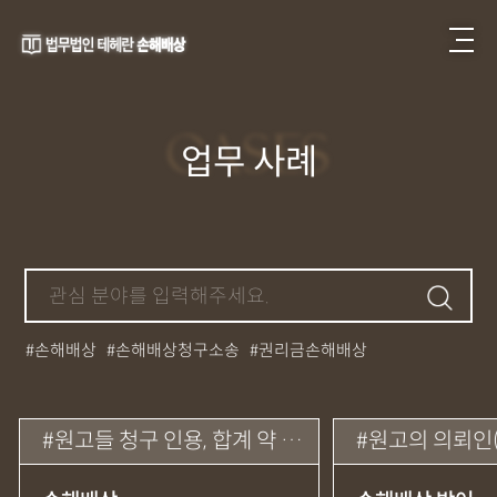
CASES
업무 사례
손해배상
손해배상청구소송
권리금손해배상
손해배상내용증명
계약서작성검토자문
대여금소송
임차권등기명령신청
각종분쟁내용증명
원고들 청구 인용, 합계 약 7,828만 원 및 지연손해금
원고의 의뢰인(피고)에 대한 청구 전부 
계약금반환지급명령
계약서검토
계약파기내용증명