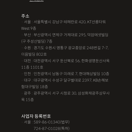
주소
· 서울 : 서울특별시 강남구 테헤란로 420, KT선릉타워
West 9층
· 부산 : 부산광역시 연제구 거제대로 295, 덕암에셋빌딩
(구 주성산빌딩) 7층
· 수원 : 경기도 수원시 영통구 광교중앙로 248번길 7-7,
이음빌딩 802호
· 대전 : 대전광역시 서구 둔산북로 56, 한화생명둔산사옥
11층 1101호
· 인천 : 인천광역시 남동구 미래로 7, 현대해상빌딩 10층
· 대구 : 대구광역시 수성구 달구벌대로 2397, KB손해보
험대구빌딩 18층
· 광주 : 광주광역시 서구 시청로 30, 삼성화재광주상무사
옥 15층
사업자 등록번호
· 서울 : 589-86-01340(법무)
· 서울 :
724-87-01028(특허)