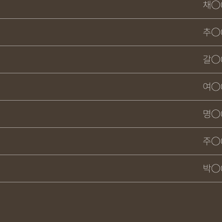
채○
추○
갈○
여○
명○
주○
박○