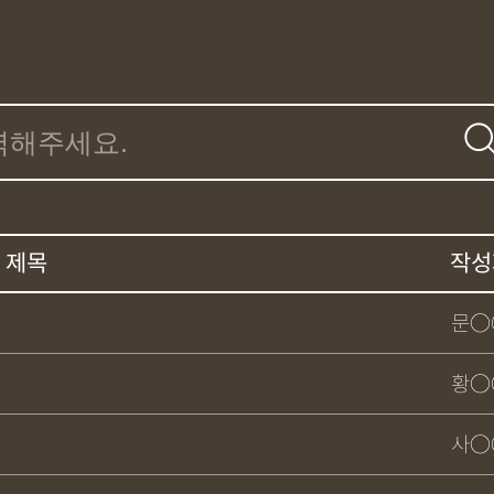
제목
작성
문○
황○
사○