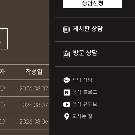
상담신청
게시판 상담
방문 상담
자
작성일
상담여부
채팅 상담
○
2026.08.07
접수완료
공식 블로그
공식 유튜브
○
2026.08.07
접수완료
오시는 길
○
2026.08.06
접수완료