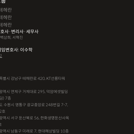
그룹
테헤란
테헤란
테헤란
호사·변리사·세무사
 백상희, 서혁진
책임변호사: 이수학
고
서울특별시 강남구 테헤란로 420, KT선릉타워
부산광역시 연제구 거제대로 295, 덕암에셋빌딩
딩) 7층
기도 수원시 영통구 광교중앙로 248번길 7-7,
2호
대전광역시 서구 둔산북로 56, 한화생명둔산사옥
호
인천광역시 남동구 미래로 7, 현대해상빌딩 10층