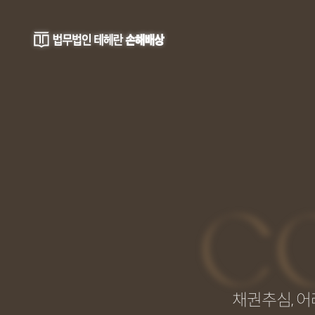
C
채권추심, 어