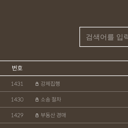
번호
1431
강제집행
1430
소송 절차
1429
부동산 경매