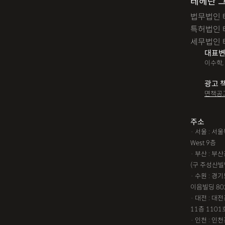
테헤란 
법무법인 
특허법인 
세무법인 
대표변
이수학,
광고 
면책공
주소
· 서울 : 
West 9층
· 부산 : 
(구 주성산빌
· 수원 : 경
이음빌딩 80
· 대전 : 
11층 1101
· 인천 : 