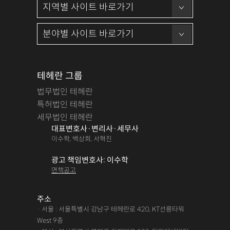
테헤란 그룹
법무법인 테헤란
특허법인 테헤란
세무법인 테헤란
대표변호사·변리사·세무사
이수학, 백상희, 서혁진
광고 책임변호사: 이수학
면책공고
주소
· 서울 : 서울특별시 강남구 테헤란로 420, KT선릉타워
West 9층