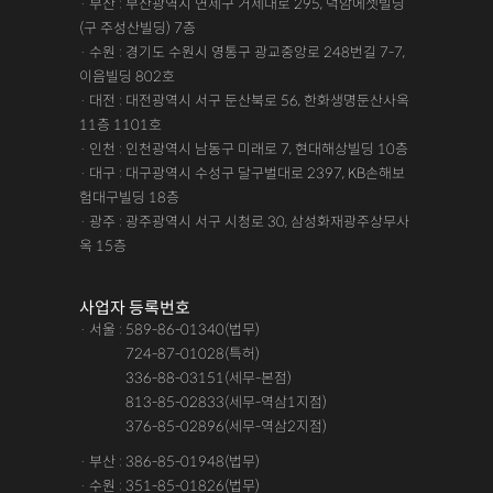
· 부산 : 부산광역시 연제구 거제대로 295, 덕암에셋빌딩
(구 주성산빌딩) 7층
· 수원 : 경기도 수원시 영통구 광교중앙로 248번길 7-7,
이음빌딩 802호
· 대전 : 대전광역시 서구 둔산북로 56, 한화생명둔산사옥
11층 1101호
· 인천 : 인천광역시 남동구 미래로 7, 현대해상빌딩 10층
· 대구 : 대구광역시 수성구 달구벌대로 2397, KB손해보
험대구빌딩 18층
· 광주 : 광주광역시 서구 시청로 30, 삼성화재광주상무사
옥 15층
사업자 등록번호
· 서울 : 589-86-01340(법무)
· 서울 :
724-87-01028(특허)
· 서울 :
336-88-03151(세무-본점)
· 서울 :
813-85-02833(세무-역삼1지점)
· 서울 :
376-85-02896(세무-역삼2지점)
· 부산 : 386-85-01948(법무)
· 수원 : 351-85-01826(법무)