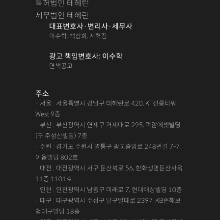
특허법인 테헤란
세무법인 테헤란
대표변호사·변리사·세무사
이수학, 백상희, 서혁진
광고 책임변호사: 이수학
면책공고
주소
· 서울 : 서울특별시 강남구 테헤란로 420, KT선릉타워
West 9층
· 부산 : 부산광역시 연제구 거제대로 295, 덕암에셋빌딩
(구 주성산빌딩) 7층
· 수원 : 경기도 수원시 영통구 광교중앙로 248번길 7-7,
이음빌딩 802호
· 대전 : 대전광역시 서구 둔산북로 56, 한화생명둔산사옥
11층 1101호
· 인천 : 인천광역시 남동구 미래로 7, 현대해상빌딩 10층
· 대구 : 대구광역시 수성구 달구벌대로 2397, KB손해보
험대구빌딩 18층