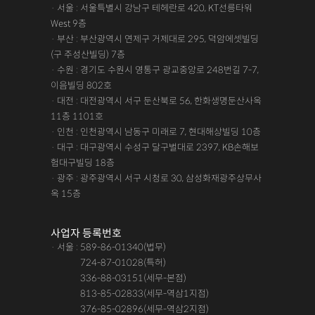
· 서울 : 서울특별시 강남구 테헤란로 420, KT선릉타워
West 9층
· 부산 : 부산광역시 연제구 거제대로 295, 덕암에셋빌딩
(구 주성산빌딩) 7층
· 수원 : 경기도 수원시 영통구 광교중앙로 248번길 7-7,
이음빌딩 802호
· 대전 : 대전광역시 서구 둔산북로 56, 한화생명둔산사옥
11층 1101호
· 인천 : 인천광역시 남동구 미래로 7, 현대해상빌딩 10층
· 대구 : 대구광역시 수성구 달구벌대로 2397, KB손해보
험대구빌딩 18층
· 광주 : 광주광역시 서구 시청로 30, 삼성화재광주상무사
옥 15층
사업자 등록번호
· 서울 : 589-86-01340(법무)
· 서울 :
724-87-01028(특허)
· 서울 :
336-88-03151(세무-본점)
· 서울 :
813-85-02833(세무-역삼1지점)
· 서울 :
376-85-02896(세무-역삼2지점)