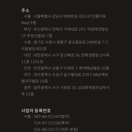
주소
· 서울 : 서울특별시 강남구 테헤란로 420, KT선릉타워
West 9층
· 부산 : 부산광역시 연제구 거제대로 295, 덕암에셋빌딩
(구 주성산빌딩) 7층
· 수원 : 경기도 수원시 영통구 광교중앙로 248번길 7-7,
이음빌딩 802호
· 대전 : 대전광역시 서구 둔산북로 56, 한화생명둔산사옥
11층 1101호
· 인천 : 인천광역시 남동구 미래로 7, 현대해상빌딩 10층
· 대구 : 대구광역시 수성구 달구벌대로 2397, KB손해보
험대구빌딩 18층
· 광주 : 광주광역시 서구 시청로 30, 삼성화재광주상무사
옥 15층
사업자 등록번호
· 서울 : 589-86-01340(법무)
· 서울 :
724-87-01028(특허)
· 서울 :
336-88-03151(세무-본점)