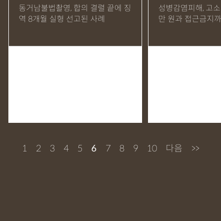
동거남불법촬영, 합의 결렬 끝에 징
성병감염피해, 고소 
역 8개월 실형 선고된 사례
만 원과 접근금지까
1
2
3
4
5
6
7
8
9
10
다음
>>