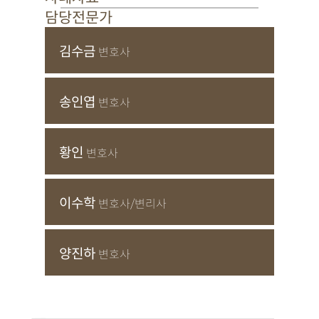
담당전문가
김수금
변호사
송인엽
변호사
황인
변호사
이수학
변호사/변리사
양진하
변호사