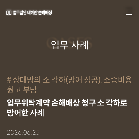
CASES
업무 사례
상대방의 소 각하(방어 성공), 소송비용
원고 부담
업무위탁계약 손해배상 청구 소 각하로
방어한 사례
2026.06.25