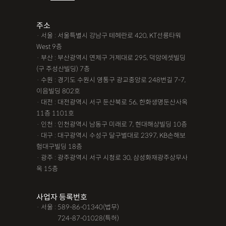
주소
· 서울 : 서울특별시 강남구 테헤란로 420, KT선릉타워
West 9층
· 부산 : 부산광역시 연제구 거제대로 295, 덕암에셋빌딩
(구 주성산빌딩) 7층
· 수원 : 경기도 수원시 영통구 광교중앙로 248번길 7-7,
이음빌딩 802호
· 대전 : 대전광역시 서구 둔산북로 56, 한화생명둔산사옥
11층 1101호
· 인천 : 인천광역시 남동구 미래로 7, 현대해상빌딩 10층
· 대구 : 대구광역시 수성구 달구벌대로 2397, KB손해보
험대구빌딩 18층
· 광주 : 광주광역시 서구 시청로 30, 삼성화재광주상무사
옥 15층
사업자 등록번호
· 서울 : 589-86-01340(법무)
· 서울 :
724-87-01028(특허)