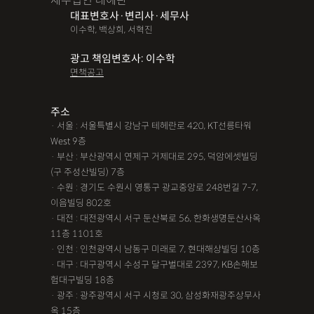
세무법인 테헤란
대표변호사·변리사·세무사
이수학, 백상희, 서혁진
광고 책임변호사: 이수학
면책공고
주소
· 서울 : 서울특별시 강남구 테헤란로 420, KT선릉타워
West 9층
· 부산 : 부산광역시 연제구 거제대로 295, 덕암에셋빌딩
(구 주성산빌딩) 7층
· 수원 : 경기도 수원시 영통구 광교중앙로 248번길 7-7,
이음빌딩 802호
· 대전 : 대전광역시 서구 둔산북로 56, 한화생명둔산사옥
11층 1101호
· 인천 : 인천광역시 남동구 미래로 7, 현대해상빌딩 10층
· 대구 : 대구광역시 수성구 달구벌대로 2397, KB손해보
험대구빌딩 18층
· 광주 : 광주광역시 서구 시청로 30, 삼성화재광주상무사
옥 15층