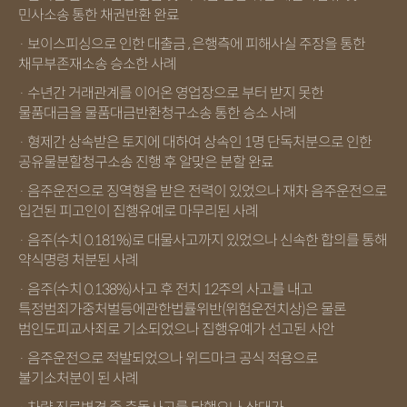
민사소송 통한 채권반환 완료
· 보이스피싱으로 인한 대출금 , 은행측에 피해사실 주장을 통한
채무부존재소송 승소한 사례
· 수년간 거래관계를 이어온 영업장으로 부터 받지 못한
물품대금을 물품대금반환청구소송 통한 승소 사례
· 형제간 상속받은 토지에 대하여 상속인 1명 단독처분으로 인한
공유물분할청구소송 진행 후 알맞은 분할 완료
· 음주운전으로 징역형을 받은 전력이 있었으나 재차 음주운전으로
입건된 피고인이 집행유예로 마무리된 사례
· 음주(수치 0.181%)로 대물사고까지 있었으나 신속한 합의를 통해
약식명령 처분된 사례
· 음주(수치 0.138%)사고 후 전치 12주의 사고를 내고
특정범죄가중처벌등에관한법률위반(위험운전치상)은 물론
범인도피교사죄로 기소되었으나 집행유예가 선고된 사안
· 음주운전으로 적발되었으나 위드마크 공식 적용으로
불기소처분이 된 사례