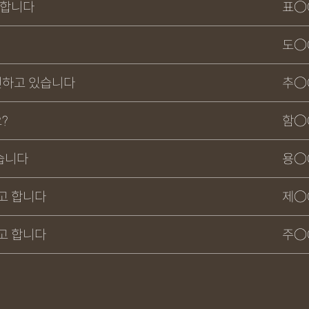
구합니다
표○
도○
민하고 있습니다
추○
?
함○
습니다
용○
고 합니다
제○
고 합니다
주○