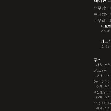
테헤란 
법무법인 
특허법인 
세무법인 
대표변
이수학,
광고 
면책공
주소
· 서울 : 
West 9층
· 부산 : 
(구 주성산빌
· 수원 : 경
이음빌딩 80
· 대전 : 
11층 1101
· 인천 : 