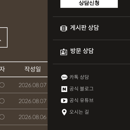
상담신청
게시판 상담
방문 상담
자
작성일
상담여부
카톡 상담
○
2026.08.07
접수완료
공식 블로그
공식 유튜브
○
2026.08.07
접수완료
오시는 길
○
2026.08.06
접수완료