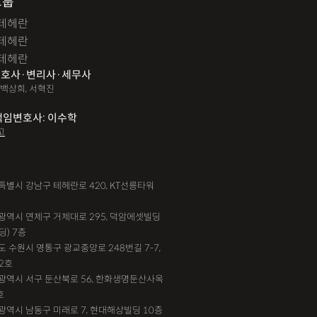
그룹
테헤란
테헤란
테헤란
호사·변리사·세무사
 백상희, 서혁진
책임변호사: 이수학
고
서울특별시 강남구 테헤란로 420, KT선릉타워
부산광역시 연제구 거제대로 295, 덕암에셋빌딩
딩) 7층
기도 수원시 영통구 광교중앙로 248번길 7-7,
2호
대전광역시 서구 둔산북로 56, 한화생명둔산사옥
호
인천광역시 남동구 미래로 7, 현대해상빌딩 10층