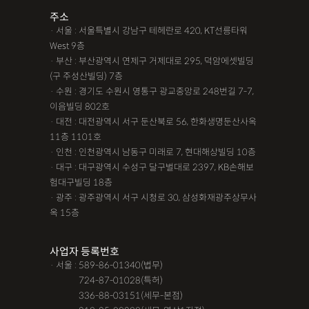
주소
· 서울 : 서울특별시 강남구 테헤란로 420, KT선릉타워
West 9층
· 부산 : 부산광역시 연제구 거제대로 295, 덕암에셋빌딩
(구 주성산빌딩) 7층
· 수원 : 경기도 수원시 영통구 광교중앙로 248번길 7-7,
이음빌딩 802호
· 대전 : 대전광역시 서구 둔산북로 56, 한화생명둔산사옥
11층 1101호
· 인천 : 인천광역시 남동구 미래로 7, 현대해상빌딩 10층
· 대구 : 대구광역시 수성구 달구벌대로 2397, KB손해보
험대구빌딩 18층
· 광주 : 광주광역시 서구 시청로 30, 삼성화재광주상무사
옥 15층
사업자 등록번호
· 서울 : 589-86-01340(법무)
· 서울 :
724-87-01028(특허)
· 서울 :
336-88-03151(세무-본점)