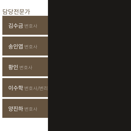
담당전문가
김수금
변호사
송인엽
변호사
황인
변호사
이수학
변호사/변리사
양진하
변호사