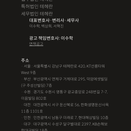
특허법인 테헤란
세무법인 테헤란
대표변호사·변리사·세무사
이수학, 백상희, 서혁진
광고 책임변호사: 이수학
면책공고
주소
· 서울 : 서울특별시 강남구 테헤란로 420, KT선릉타워
West 9층
· 부산 : 부산광역시 연제구 거제대로 295, 덕암에셋빌딩
(구 주성산빌딩) 7층
· 수원 : 경기도 수원시 영통구 광교중앙로 248번길 7-7,
이음빌딩 802호
· 대전 : 대전광역시 서구 둔산북로 56, 한화생명둔산사옥
11층 1101호
· 인천 : 인천광역시 남동구 미래로 7, 현대해상빌딩 10층
· 대구 : 대구광역시 수성구 달구벌대로 2397, KB손해보
험대구빌딩 18층