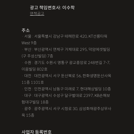
광고 책임변호사: 이수학
면책공고
주소
· 서울 : 서울특별시 강남구 테헤란로 420, KT선릉타워
West 9층
· 부산 : 부산광역시 연제구 거제대로 295, 덕암에셋빌딩
(구 주성산빌딩) 7층
· 수원 : 경기도 수원시 영통구 광교중앙로 248번길 7-7,
이음빌딩 802호
· 대전 : 대전광역시 서구 둔산북로 56, 한화생명둔산사옥
11층 1101호
· 인천 : 인천광역시 남동구 미래로 7, 현대해상빌딩 10층
· 대구 : 대구광역시 수성구 달구벌대로 2397, KB손해보
험대구빌딩 18층
· 광주 : 광주광역시 서구 시청로 30, 삼성화재광주상무사
옥 15층
사업자 등록번호