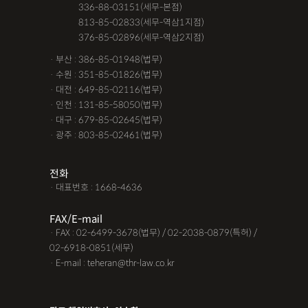
공사대금청구소송
관내이전
관외이전
교통사고 보험금
· 서울 :
336-88-03151(세무-본점)
· 서울 :
813-85-02833(세무-역삼1지점)
교통사고가해자
교통사고무죄
교통사고처리특례법위반
· 서울 :
376-85-02896(세무-역삼2지점)
교통사고피해자
구서연 변호사
근저당권말소
기타
· 부산 : 386-85-01948(법무)
· 수원 : 351-85-01826(법무)
김유정 변호사
김해음주운전변호사
노인교통사고
· 대전 : 649-85-02116(법무)
· 인천 : 131-85-58050(법무)
대구음주운전변호사
대여금내용증명
대여금소송소장
· 대구 : 679-85-02645(법무)
· 광주 : 803-85-02461(법무)
대여금지급명령
도주치상
딥페이크구매
딥페이크소지
딥페이크시청
딥페이크유포
딥페이크제작
전화
· 대표번호 : 1668-4636
딥페이크판매
마약소지
맥주음주단속
면허취소이의신청
명도변호사
몰카
못받은돈
FAX/E-mail
· FAX : 02-6499-3678(법무) / 02-2038-0879(특허) /
무면허운전
무면허운전
무면허운전
무면허운전 벌금
02-6918-0851(세무)
· E-mail : teheran@thr-law.co.kr
무면허운전 사고
무면허운전 처벌
무보험사고
물품대금못받았을때
물품대금소멸시효
물품대금지급명령