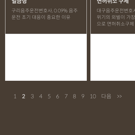
벌금형
면허취소 구제
MDMA
무혐의
상표침해
합의조력
기소유예
구리음주운전변호사, 0.09% 음주
대구음주운전변호사 
운전 초기 대응이 중요한 이유
위기의 외벌이 가장
디자인침해
영업비밀침해
정기자문
계약서
특허등록
으로 면허취소구제
상표등록
프랜차이즈
공정거래
교통사고
뺑소니
12대중과실
엔터테인먼트
영업비밀침해
사망사고
음주뺑소니
폭행/협박
공무집행방해죄
성범죄신상공개
공중밀집장소추행
지식재산소송
검사출신형사변호사
마약기소유예
이혼위자료
이혼시재산분할
세무기장
절세상담
개인회생자격조회
개인회생수임료
명도소송
1
2
3
4
5
6
7
8
9
10
다음
>>
임대차보증금
법인설립
법인주소이전
PCT특허
디자인등록
저작권침해
특허분쟁
사기죄
카메라등이용촬영죄
미성년자성범죄
마약소지죄
마약형량
이혼승소사례
조정이혼
법인세
종합소득세