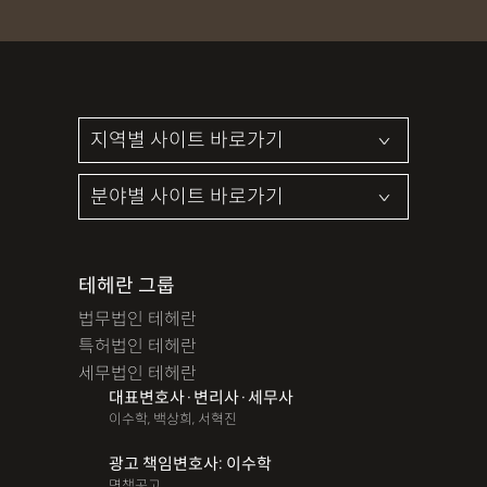
파산면책
법인회생
상가권리금
대여금반환
정관변경
변경등기
무면허운전
무면허음주운전
12대중과실
음주뺑소니
12대중과실교통사고
LSD
PCP
산재신청
손해배상
특허등록
XTC
산재불승인
상표등록
손해배상청구소송
가루쟁이
권리금손해배상
디자인등록
장해등급
BM특허
손해배상내용증명
손해배상소송
후리베이스
1인법인설립
대여금소송
테헤란 그룹
법무법인 테헤란
법인설립
본점이전등기
산재형사소송
임원변경등기
특허법인 테헤란
해외등록
세무법인 테헤란
대표변호사·변리사·세무사
!!강간고소,민사소송,합의대행,카촬고소,성추행고소,유사성행
이수학, 백상희, 서혁진
위,형사고소,성추행합의,성폭행민사,준강간고소
광고 책임변호사: 이수학
#명쾌한 상담,#냉철한 판단,#친절함,#이해하기 쉬워요,#든든한
면책공고