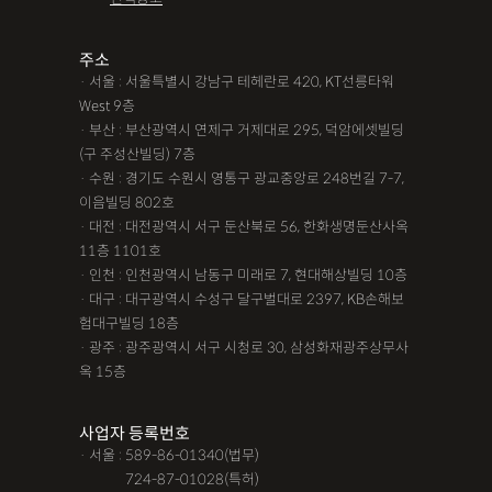
조력자로 느껴졌어요, #꼼꼼한 상담, #자세한 답변이였어요,#담
당자가 친절해요,#소통이 잘돼요 ,#명확한 설명,#쉽고 친절한 상
주소
· 서울 : 서울특별시 강남구 테헤란로 420, KT선릉타워
담, #따뜻한 말투, #주말상담이 가능했어요,#전문성이 느껴져요,
West 9층
#상담절차가 체계적이에요, #친절함,#냉철한 판단, #이야기를 잘
· 부산 : 부산광역시 연제구 거제대로 295, 덕암에셋빌딩
경청해주세요, #쉽게 설명해주세요, #답답함이 해소됐어요, #명
(구 주성산빌딩) 7층
쾌한 답변, #따뜻한 말투,#요구사항을 잘 들어줘요, #따뜻한 상
· 수원 : 경기도 수원시 영통구 광교중앙로 248번길 7-7,
이음빌딩 802호
담,#
· 대전 : 대전광역시 서구 둔산북로 56, 한화생명둔산사옥
11층 1101호
12대중과실
12대중과실
F4비자음주운전
test
· 인천 : 인천광역시 남동구 미래로 7, 현대해상빌딩 10층
가수금증자
가족관계등록부창설
강제경매
강제집행
· 대구 : 대구광역시 수성구 달구벌대로 2397, KB손해보
험대구빌딩 18층
강제추행 무혐의
건물철거소송
계약갱신거절
· 광주 : 광주광역시 서구 시청로 30, 삼성화재광주상무사
옥 15층
계약갱신거절청구권
고객후기
고령자교통사고
고의 교통사고
공기업음주운전
공사대금내용증명
사업자 등록번호
· 서울 : 589-86-01340(법무)
공사대금소송
공사대금소송소장
공사대금지급명령
· 서울 :
724-87-01028(특허)