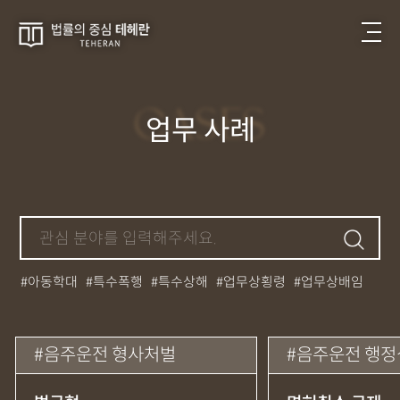
CASES
업무 사례
아동학대
특수폭행
특수상해
업무상횡령
업무상배임
뺑소니
성매매
필로폰
12대중과실
대마초
카촬죄
강제추행
기소유예
중상해
강간
던지기
사망사고
음주운전 형사처벌
음주운전 행정
집행유예
무면허운전
아청법
케타민
특허침해