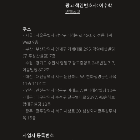
광고 책임변호사: 이수학
면책공고
주소
· 서울 : 서울특별시 강남구 테헤란로 420, KT선릉타워
West 9층
· 부산 : 부산광역시 연제구 거제대로 295, 덕암에셋빌딩
(구 주성산빌딩) 7층
· 수원 : 경기도 수원시 영통구 광교중앙로 248번길 7-7,
이음빌딩 802호
· 대전 : 대전광역시 서구 둔산북로 56, 한화생명둔산사옥
11층 1101호
· 인천 : 인천광역시 남동구 미래로 7, 현대해상빌딩 10층
· 대구 : 대구광역시 수성구 달구벌대로 2397, KB손해보
험대구빌딩 18층
· 광주 : 광주광역시 서구 시청로 30, 삼성화재광주상무사
옥 15층
사업자 등록번호