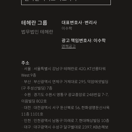
테헤란 그룹
대표변호사·변리사
이수학
법무법인 테헤란
광고 책임변호사: 이수학
면책공고
주소
· 서울 : 서울특별시 강남구 테헤란로 420, KT선릉타워
West 9층
· 부산 : 부산광역시 연제구 거제대로 295, 덕암에셋빌딩
(구 주성산빌딩) 7층
· 수원 : 경기도 수원시 영통구 광교중앙로 248번길 7-7,
이음빌딩 802호
· 대전 : 대전광역시 서구 둔산북로 56, 한화생명둔산사옥
11층 1101호
· 인천 : 인천광역시 남동구 미래로 7, 현대해상빌딩 10층
· 대구 : 대구광역시 수성구 달구벌대로 2397, KB손해보