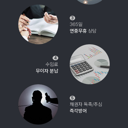
3
365일
연중무휴
상담
4
수임료
무이자 분납
5
채권자 독촉/추심
즉각방어