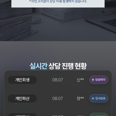
*사전 고지없이 상담 비용 발생하지 않습니다.
실시간
상담 진행 현황
개인파산
08.07
정**
접수완료
개인파산
08.07
서**
상담완료