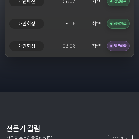
개인회생
08.06
최**
상담완료
개인회생
08.06
정**
방문예약
개인파산
08.07
윤**
접수완료
개인회생
08.07
전**
접수완료
개인회생
08.06
신**
상담완료
개인파산
08.06
윤**
접수완료
전문가 칼럼
개인파산
08.07
김**
접수완료
바로 이 부분이 궁금하셨죠?
MORE >