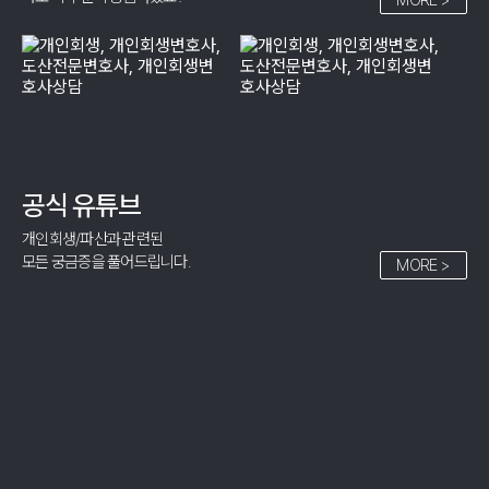
개인회생
08.07
서**
상담완료
개인파산
08.07
윤**
접수완료
공식 유튜브
개인회생/파산과 관련된
모든 궁금증을 풀어드립니다.
MORE >