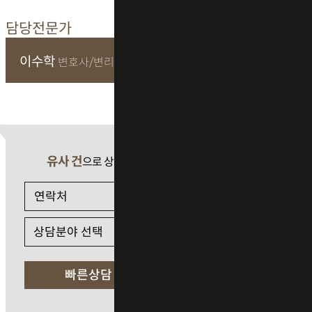
담당전문가
이수학
변호사/변리사
유사 건
으로 상담 필요 시