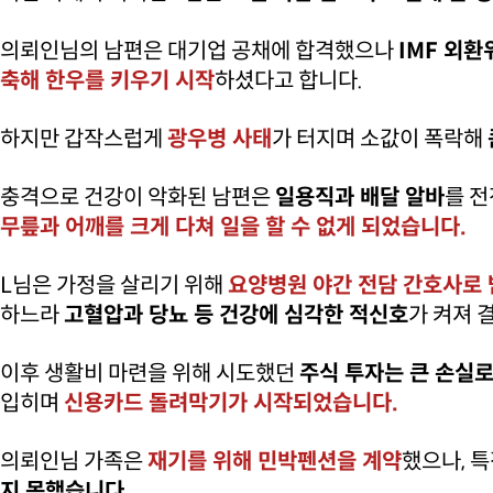
의뢰인님의 남편은 대기업 공채에 합격했으나
IMF 외
축해 한우를 키우기 시작
하셨다고 합니다.
하지만 갑작스럽게
광우병 사태
가 터지며 소값이 폭락해
충격으로 건강이 악화된 남편은
일용직과 배달 알바
를 
무릎과 어깨를 크게 다쳐 일을 할 수 없게 되었습니다.
L님은 가정을 살리기 위해
요양병원 야간 전담 간호사로 
하느라
고혈압과 당뇨 등 건강에 심각한 적신호
가 켜져 
이후 생활비 마련을 위해 시도했던
주식 투자는 큰 손실로
입히며
신용카드 돌려막기가 시작되었습니다.
의뢰인님 가족은
재기를 위해 민박펜션을 계약
했으나, 
지 못했습니다.