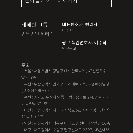
테헤란 그룹
대표변호사·변리사
이수학
법무법인 테헤란
광고 책임변호사: 이수학
면책공고
주소
· 서울 : 서울특별시 강남구 테헤란로 420, KT선릉타워
West 9층
· 부산 : 부산광역시 연제구 거제대로 295, 덕암에셋빌딩
(구 주성산빌딩) 7층
· 수원 : 경기도 수원시 영통구 광교중앙로 248번길 7-7,
이음빌딩 802호
· 대전 : 대전광역시 서구 둔산북로 56, 한화생명둔산사옥
11층 1101호
· 인천 : 인천광역시 남동구 미래로 7, 현대해상빌딩 10층
· 대구 : 대구광역시 수성구 달구벌대로 2397, KB손해보