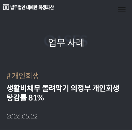
CASES
업무 사례
개인회생
생활비채무 돌려막기 의정부 개인회생
탕감률 81%
2026.05.22