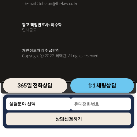
· E-mail : teheran@thr-law.co.kr
광고 책임변호사: 이수학
면책공고
개인정보처리 취급방침
Copyright ⓒ 2022 테헤란. All rights reserved.
365일 전화상담
1:1 채팅상담
현재 상담 가능
2026
.
08
.
05
(수)
21
59
:
상담신청하기