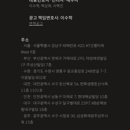
대표변호사·변리사·세무사
이수학, 백상희, 서혁진
광고 책임변호사: 이수학
면책공고
주소
· 서울 : 서울특별시 강남구 테헤란로 420, KT선릉타워
West 9층
· 부산 : 부산광역시 연제구 거제대로 295, 덕암에셋빌딩
(구 주성산빌딩) 7층
· 수원 : 경기도 수원시 영통구 광교중앙로 248번길 7-7,
이음빌딩 802호
· 대전 : 대전광역시 서구 둔산북로 56, 한화생명둔산사옥
11층 1101호
· 인천 : 인천광역시 남동구 미래로 7, 현대해상빌딩 10층
· 대구 : 대구광역시 수성구 달구벌대로 2397, KB손해보
험대구빌딩 18층
· 광주 : 광주광역시 서구 시청로 30, 삼성화재광주상무사
옥 15층