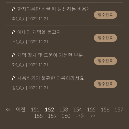
한자이름만 바꿀 때 발생하는 비용?
접수완료
최○○
2022.11.21
아내의 개명을 돕고자
접수완료
우○○
2022.11.21
개명 절차 및 도움이 가능한 부분
접수완료
하○○
2022.11.21
사용하기가 불편한 이름이라서요.
접수완료
장○○
2022.11.21
<<
이전
151
152
153
154
155
156
157
158
159
160
다음
>>