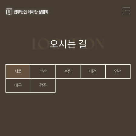
LOCATION
오시는 길
서울
부산
수원
대전
인천
대구
광주