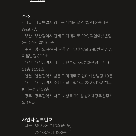
주소
· 서울 : 서울특별시 강남구 테헤란로 420, KT선릉타워
West 9층
· 부산 : 부산광역시 연제구 거제대로 295, 덕암에셋빌딩
(구 주성산빌딩) 7층
· 수원 : 경기도 수원시 영통구 광교중앙로 248번길 7-7,
이음빌딩 802호
· 대전 : 대전광역시 서구 둔산북로 56, 한화생명둔산사옥
11층 1101호
· 인천 : 인천광역시 남동구 미래로 7, 현대해상빌딩 10층
· 대구 : 대구광역시 수성구 달구벌대로 2397, KB손해보
험대구빌딩 18층
· 광주 : 광주광역시 서구 시청로 30, 삼성화재광주상무사
옥 15층
사업자 등록번호
· 서울 : 589-86-01340(법무)
· 서울 :
724-87-01028(특허)