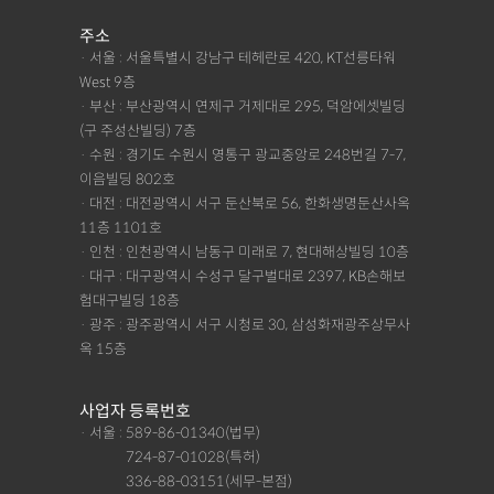
주소
· 서울 : 서울특별시 강남구 테헤란로 420, KT선릉타워
West 9층
· 부산 : 부산광역시 연제구 거제대로 295, 덕암에셋빌딩
(구 주성산빌딩) 7층
· 수원 : 경기도 수원시 영통구 광교중앙로 248번길 7-7,
이음빌딩 802호
· 대전 : 대전광역시 서구 둔산북로 56, 한화생명둔산사옥
11층 1101호
· 인천 : 인천광역시 남동구 미래로 7, 현대해상빌딩 10층
· 대구 : 대구광역시 수성구 달구벌대로 2397, KB손해보
험대구빌딩 18층
· 광주 : 광주광역시 서구 시청로 30, 삼성화재광주상무사
옥 15층
사업자 등록번호
· 서울 : 589-86-01340(법무)
· 서울 :
724-87-01028(특허)
· 서울 :
336-88-03151(세무-본점)