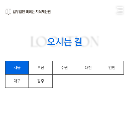
LOCATION
오시는 길
서울
부산
수원
대전
인천
대구
광주