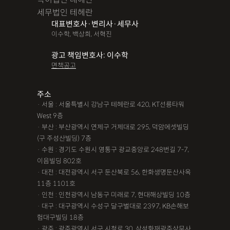
세무법인 테헤란
대표변호사·변리사·세무사
이수학, 백상희, 서혁진
광고 책임변호사: 이수학
면책공고
주소
· 서울 : 서울특별시 강남구 테헤란로 420, KT선릉타워
West 9층
· 부산 : 부산광역시 연제구 거제대로 295, 덕암에셋빌딩
(구 주성산빌딩) 7층
· 수원 : 경기도 수원시 영통구 광교중앙로 248번길 7-7,
이음빌딩 802호
· 대전 : 대전광역시 서구 둔산북로 56, 한화생명둔산사옥
11층 1101호
· 인천 : 인천광역시 남동구 미래로 7, 현대해상빌딩 10층
· 대구 : 대구광역시 수성구 달구벌대로 2397, KB손해보
험대구빌딩 18층
· 광주 : 광주광역시 서구 시청로 30, 삼성화재광주상무사