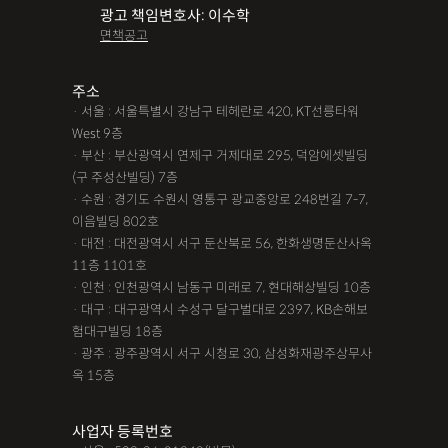
광고 책임변호사: 이수학
면책공고
주소
· 서울 : 서울특별시 강남구 테헤란로 420, KT선릉타워
West 9층
· 부산 : 부산광역시 연제구 거제대로 295, 덕암에셋빌딩
(구 주성산빌딩) 7층
· 수원 : 경기도 수원시 영통구 광교중앙로 248번길 7-7,
이음빌딩 802호
· 대전 : 대전광역시 서구 둔산북로 56, 한화생명둔산사옥
11층 1101호
· 인천 : 인천광역시 남동구 미래로 7, 현대해상빌딩 10층
· 대구 : 대구광역시 수성구 달구벌대로 2397, KB손해보
험대구빌딩 18층
· 광주 : 광주광역시 서구 시청로 30, 삼성화재광주상무사
옥 15층
사업자 등록번호