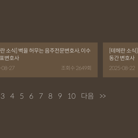
란 소식] 벽을 허무는 음주전문변호사, 이수
[테헤란 소식
대표변호사
동간 변호사
-08-27
조회수 2649회
2025-08-22
3
4
5
6
7
8
9
10
다음
>>