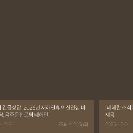
시 긴급상담] 2026년 새해연휴 이신전심 바
[테헤란 소식]
담, 음주운전로펌 테헤란
제공
-12-31
조회수 2056회
2025-12-01