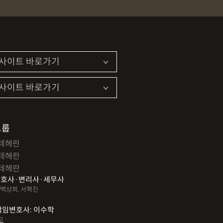
그룹
테헤란
테헤란
테헤란
호사·변리사·세무사
 백상희, 서혁진
책임변호사: 이수학
고