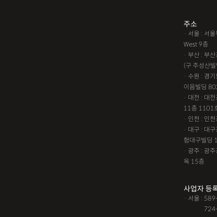
주소
· 서울 : 
West 9층
· 부산 : 
(구 주성산빌
· 수원 : 경
이음빌딩 80
· 대전 : 
11층 1101
· 인천 : 
· 대구 : 
험대구빌딩 
· 광주 : 
옥 15층
사업자 등
· 서울 : 58
· 서울 :
724