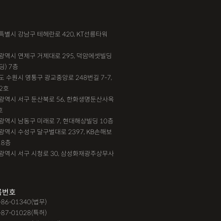
서울특별시 강남구 테헤란로 420, KT선릉타워
부산광역시 연제구 거제대로 295, 덕암에셋빌딩
딩) 7층
기도 수원시 영통구 광교중앙로 248번길 7-7,
2호
대전광역시 서구 둔산북로 56, 한화생명둔산사옥
호
인천광역시 남동구 미래로 7, 현대해상빌딩 10층
대구광역시 수성구 달구벌대로 2397, KB손해보
18층
광주광역시 서구 시청로 30, 삼성화재광주상무사
록번호
9-86-01340(법무)
-87-01028(특허)