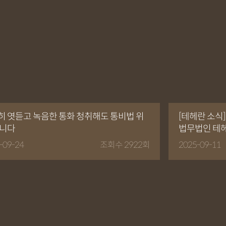
히 엿듣고 녹음한 통화 청취해도 통비법 위
[테헤란 소식
아니다
법무법인 테
-09-24
조회수 2922회
2025-09-11