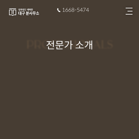
1668-5474
PROFESSIONALS
전문가 소개
이수학
이동간
변호사/변리사
변호사
길인영
송인엽
변호사
변호사
신은정
양진하
변호사
변호사
Lee Suhak
Lee Donggan
정화룡
황인
변호사
변호사
Gil Inyeong
Song Inyeop
권민정
이예지
변호사
변호사
Shin Eunjung
Yang Jinha
김광현
김수금
변호사
변호사
Jeong Hwaryong
Hwang In
이이준
김유정
변호사
변호사
Kwon Minjeong
Lee Yeji
강인구
김현수
변호사
변호사
Kim Kwanghyun
Kim Sugeum
박순원
권오현
변호사
변호사
Lee Yeejun
Kim Yujeong
황동우
함원식
변호사
변호사
Kang Ingu
Kim Hyeonsu
이효진
옥바다
변호사
변호사
Park Soonwon
Kwon Ohhyun
박언영
윤민혁
변호사
변호사
Hwang Dongwoo
Ham Wonsik
권다영
정재훈
변호사
변호사
Lee Hyojin
Ok Bada
박지수
김민지
변호사
변호사
Park Eonyoung
Yoon Minhyuk
최현우
오은별
변호사
변호사
Kwon Dayoung
Jeong Jaehun
권소영
박찬수
변호사
변호사
Park Jisu
Kim Minji
오민지
최민기
변호사
변호사
Choi Hyunwoo
Oh Eunbyul
이한나
임성엽
변호사
변호사
Kwon Soyoung
Park Chansu
임다연
김은아
변호사
변호사
Oh Minji
Choi Mingi
배영철
박재희
변호사
변호사
Lee Hanna
Lim Sungyeob
배재욱
허은화
변호사
변호사
Lim Dayeon
Kim Eunah