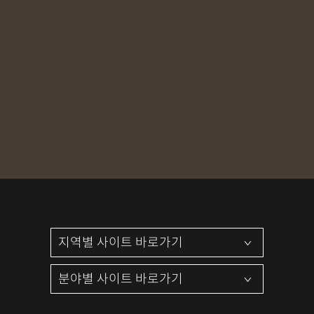
이해민
우성곤
변호사
변호사
Bae Yeongcheol
Park Jaehee
윤준현
성유준
변호사
변호사
Bae Jaeuk
Heo Eunhwa
최성희
강경은
변호사
변호사
LEE HAE MIN
Woo Sungkon
서혁진
김태규
대표 세무사
파트너 세무사
Yoon Junhyun
Sung Yujun
한경록
김지민
세무사
세무사
Choi Sunghee
Kang Kyungeun
김신연
백상희
파트너 변리사
파트너 변리사
Seo Hyukjin
Kim Taegyu
이상담
윤웅채
파트너 변리사
파트너 변리사
Han Kyounglok
Kim Jimin
Kim Shinyeon
Baek Sanghee
Lee Sangdam
Yoon Woongchae