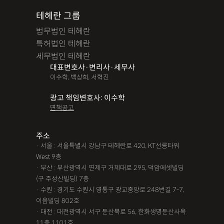
테헤란 그룹
법무법인 테헤란
특허법인 테헤란
세무법인 테헤란
대표변호사·변리사·세무사
이수학, 백상희, 서혁진
광고 책임변호사: 이수학
면책공고
주소
· 서울 : 서울특별시 강남구 테헤란로 420, KT선릉타워
West 9층
· 부산 : 부산광역시 연제구 거제대로 295, 덕암에셋빌딩
(구 주성산빌딩) 7층
· 수원 : 경기도 수원시 영통구 광교중앙로 248번길 7-7,
이음빌딩 802호
· 대전 : 대전광역시 서구 둔산북로 56, 한화생명둔산사옥
11층 1101호