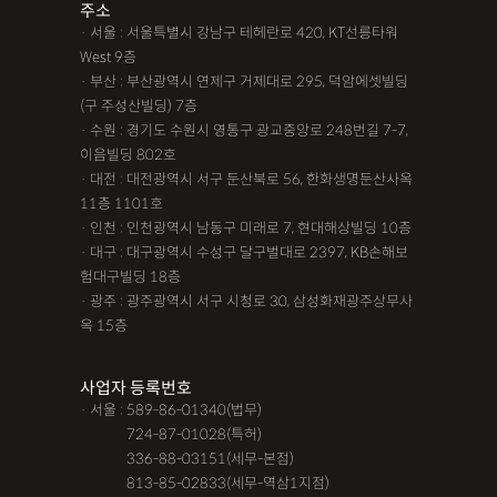
주소
· 서울 : 서울특별시 강남구 테헤란로 420, KT선릉타워
West 9층
· 부산 : 부산광역시 연제구 거제대로 295, 덕암에셋빌딩
(구 주성산빌딩) 7층
· 수원 : 경기도 수원시 영통구 광교중앙로 248번길 7-7,
이음빌딩 802호
· 대전 : 대전광역시 서구 둔산북로 56, 한화생명둔산사옥
11층 1101호
· 인천 : 인천광역시 남동구 미래로 7, 현대해상빌딩 10층
· 대구 : 대구광역시 수성구 달구벌대로 2397, KB손해보
험대구빌딩 18층
· 광주 : 광주광역시 서구 시청로 30, 삼성화재광주상무사
옥 15층
사업자 등록번호
· 서울 : 589-86-01340(법무)
· 서울 :
724-87-01028(특허)
· 서울 :
336-88-03151(세무-본점)
· 서울 :
813-85-02833(세무-역삼1지점)