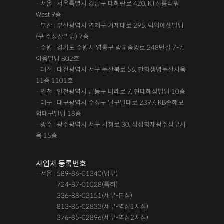
· 서울 : 서울특별시 강남구 테헤란로 420, KT선릉타워
West 9층
· 부산 : 부산광역시 연제구 거제대로 295, 덕암에셋빌딩
(구 주성산빌딩) 7층
· 수원 : 경기도 수원시 영통구 광교중앙로 248번길 7-7,
이음빌딩 802호
· 대전 : 대전광역시 서구 둔산북로 56, 한화생명둔산사옥
11층 1101호
· 인천 : 인천광역시 남동구 미래로 7, 현대해상빌딩 10층
· 대구 : 대구광역시 수성구 달구벌대로 2397, KB손해보
험대구빌딩 18층
· 광주 : 광주광역시 서구 시청로 30, 삼성화재광주상무사
옥 15층
사업자 등록번호
· 서울 : 589-86-01340(법무)
· 서울 :
724-87-01028(특허)
· 서울 :
336-88-03151(세무-본점)
· 서울 :
813-85-02833(세무-역삼1지점)
· 서울 :
376-85-02896(세무-역삼2지점)