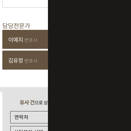
담당전문가
이예지
변호사
김유정
변호사
유사 건
으로 상담 필요 시