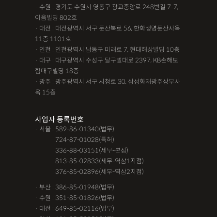
· 수원 : 경기도 수원시 영통구 광교중앙로 248번길 7-7,
이음빌딩 802호
· 대전 : 대전광역시 서구 둔산북로 56, 한화생명둔산사옥
11층 1101호
· 인천 : 인천광역시 남동구 미래로 7, 현대해상빌딩 10층
· 대구 : 대구광역시 수성구 달구벌대로 2397, KB손해보
험대구빌딩 18층
· 광주 : 광주광역시 서구 시청로 30, 삼성화재광주상무사
옥 15층
사업자 등록번호
· 서울 : 589-86-01340(법무)
· 서울 :
724-87-01028(특허)
· 서울 :
336-88-03151(세무-본점)
· 서울 :
813-85-02833(세무-역삼1지점)
· 서울 :
376-85-02896(세무-역삼2지점)
· 부산 : 386-85-01948(법무)
· 수원 : 351-85-01826(법무)
· 대전 : 649-85-02116(법무)