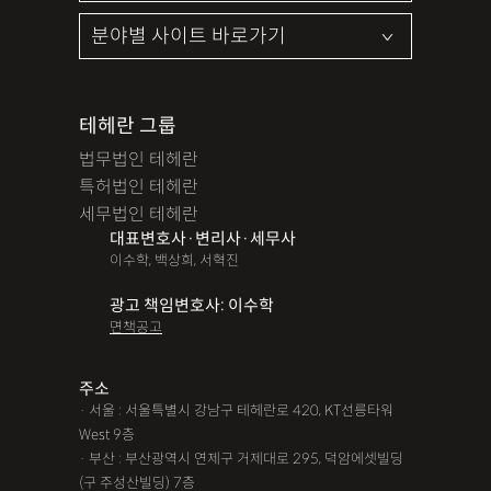
테헤란 그룹
법무법인 테헤란
특허법인 테헤란
세무법인 테헤란
대표변호사·변리사·세무사
이수학, 백상희, 서혁진
광고 책임변호사: 이수학
면책공고
주소
· 서울 : 서울특별시 강남구 테헤란로 420, KT선릉타워
West 9층
· 부산 : 부산광역시 연제구 거제대로 295, 덕암에셋빌딩
(구 주성산빌딩) 7층