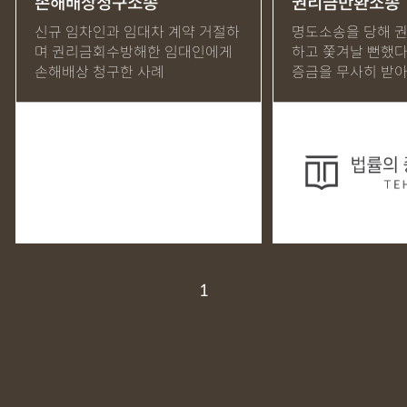
손해배상청구소송
권리금반환소송
공사계약서검토
공사계약서작성
공사대금내용증명
신규 임차인과 임대차 계약 거절하
명도소송을 당해 권
며 권리금회수방해한 임대인에게
하고 쫓겨날 뻔했다
공사대금소송소장
공사대금지급명령
공사하자
손해배상 청구한 사례
증금을 무사히 받아
공유물분할계약서검토
공유물분할계약서작성
내용증명
대여금내용증명
대여금소송소장
대여금지급명령
동업계약서검토
동업계약서작성
매매계약서검토
매매계약서작성
명도내용증명
명도소송소장
물품대금내용증명
물품대금소송
물품대금소송소장
물품대금지급명령
미수금소송
법인정관검토
1
법인정관작성
보증금내용증명
빌라임대차계약
상가보증금지급명령
상가임대차계약
손해배상내용증명
아파트임대차계약
월세,원룸임대차계약
월세내용증명
월세지급명령
임대차보증금반환