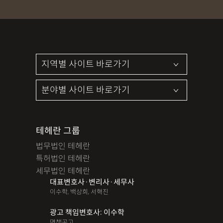
임대차보증금반환소송소장
임대차보증금지급명령
주택임대차계약
지급명령
투자계약서검토
투자계약서작성
테헤란 그룹
법무법인 테헤란
특허법인 테헤란
세무법인 테헤란
대표변호사·변리사·세무사
이수학, 백상희, 서혁진
광고 책임변호사: 이수학
면책공고