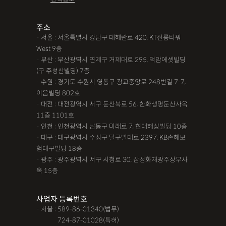
주소
· 서울 : 서울특별시 강남구 테헤란로 420, KT선릉타워
West 9층
· 부산 : 부산광역시 연제구 거제대로 295, 덕암에셋빌딩
(구 주성산빌딩) 7층
· 수원 : 경기도 수원시 영통구 광교중앙로 248번길 7-7,
이음빌딩 802호
· 대전 : 대전광역시 서구 둔산북로 56, 한화생명둔산사옥
11층 1101호
· 인천 : 인천광역시 남동구 미래로 7, 현대해상빌딩 10층
· 대구 : 대구광역시 수성구 달구벌대로 2397, KB손해보
험대구빌딩 18층
· 광주 : 광주광역시 서구 시청로 30, 삼성화재광주상무사
옥 15층
사업자 등록번호
· 서울 : 589-86-01340(법무)
· 서울 :
724-87-01028(특허)