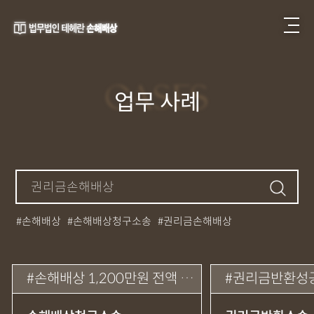
CASES
업무 사례
손해배상
손해배상청구소송
권리금손해배상
손해배상내용증명
계약서작성검토자문
대여금소송
임차권등기명령신청
각종분쟁내용증명
손해배상 1,200만원 전액 인용
권리금반환성
계약금반환지급명령
계약서검토
계약파기내용증명