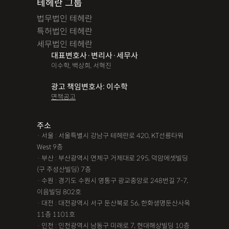
테헤란 그룹
법무법인 테헤란
특허법인 테헤란
세무법인 테헤란
대표변호사·변리사·세무사
이수학, 백상희, 서혁진
광고 책임변호사: 이수학
면책공고
주소
· 서울 : 서울특별시 강남구 테헤란로 420, KT선릉타워
West 9층
· 부산 : 부산광역시 연제구 거제대로 295, 덕암에셋빌딩
(구 주성산빌딩) 7층
· 수원 : 경기도 수원시 영통구 광교중앙로 248번길 7-7,
이음빌딩 802호
· 대전 : 대전광역시 서구 둔산북로 56, 한화생명둔산사옥
11층 1101호
· 인천 : 인천광역시 남동구 미래로 7, 현대해상빌딩 10층