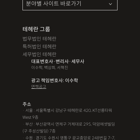
테헤란 그룹
법무법인 테헤란
특허법인 테헤란
세무법인 테헤란
대표변호사·변리사·세무사
이수학, 백상희, 서혁진
광고 책임변호사: 이수학
면책공고
주소
· 서울 : 서울특별시 강남구 테헤란로 420, KT선릉타워
West 9층
· 부산 : 부산광역시 연제구 거제대로 295, 덕암에셋빌딩
(구 주성산빌딩) 7층
· 수원 : 경기도 수원시 영통구 광교중앙로 248번길 7-7,