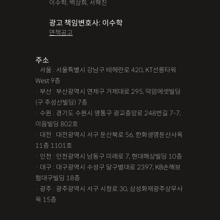
이수학, 백상희, 서혁진
광고 책임변호사: 이수학
면책공고
주소
· 서울 : 서울특별시 강남구 테헤란로 420, KT선릉타워
West 9층
· 부산 : 부산광역시 연제구 거제대로 295, 덕암에셋빌딩
(구 주성산빌딩) 7층
· 수원 : 경기도 수원시 영통구 광교중앙로 248번길 7-7,
이음빌딩 802호
· 대전 : 대전광역시 서구 둔산북로 56, 한화생명둔산사옥
11층 1101호
· 인천 : 인천광역시 남동구 미래로 7, 현대해상빌딩 10층
· 대구 : 대구광역시 수성구 달구벌대로 2397, KB손해보
험대구빌딩 18층
· 광주 : 광주광역시 서구 시청로 30, 삼성화재광주상무사
옥 15층