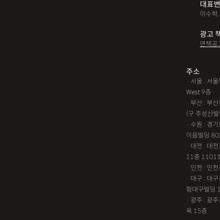
대표변
이수학,
광고 
면책공
주소
· 서울 : 
West 9층
· 부산 : 
(구 주성산빌
· 수원 : 경
이음빌딩 80
· 대전 : 
11층 1101
· 인천 : 
· 대구 : 
험대구빌딩 
· 광주 : 
옥 15층