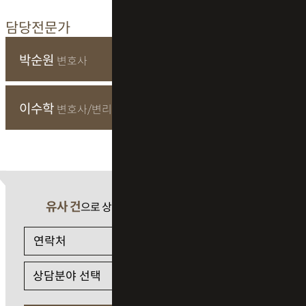
담당전문가
박순원
변호사
이수학
변호사/변리사
유사 건
으로 상담 필요 시