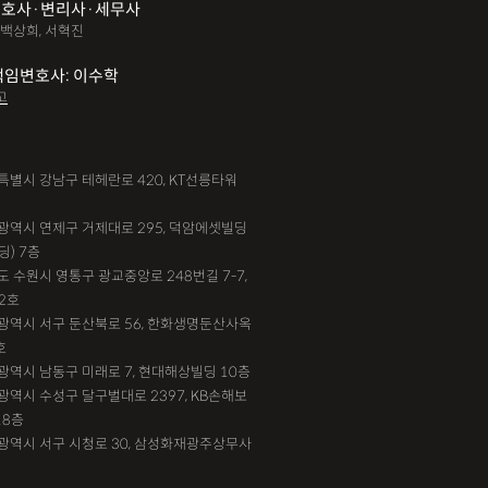
호사·변리사·세무사
 백상희, 서혁진
책임변호사: 이수학
고
서울특별시 강남구 테헤란로 420, KT선릉타워
부산광역시 연제구 거제대로 295, 덕암에셋빌딩
딩) 7층
기도 수원시 영통구 광교중앙로 248번길 7-7,
2호
대전광역시 서구 둔산북로 56, 한화생명둔산사옥
호
인천광역시 남동구 미래로 7, 현대해상빌딩 10층
대구광역시 수성구 달구벌대로 2397, KB손해보
18층
광주광역시 서구 시청로 30, 삼성화재광주상무사