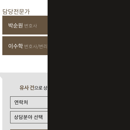
담당전문가
박순원
변호사
이수학
변호사/변리사
유사 건
으로 상담 필요 시