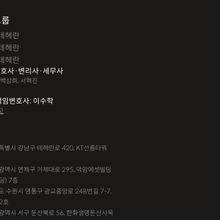
그룹
테헤란
테헤란
테헤란
호사·변리사·세무사
 백상희, 서혁진
책임변호사: 이수학
고
서울특별시 강남구 테헤란로 420, KT선릉타워
부산광역시 연제구 거제대로 295, 덕암에셋빌딩
딩) 7층
기도 수원시 영통구 광교중앙로 248번길 7-7,
2호
대전광역시 서구 둔산북로 56, 한화생명둔산사옥