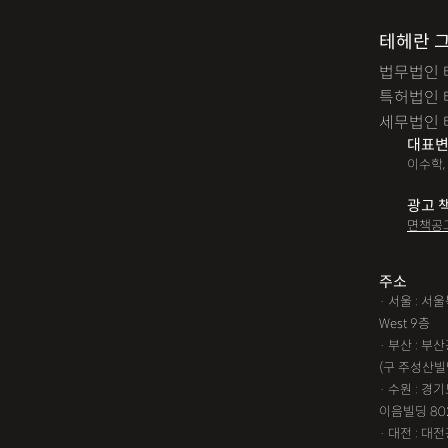
테헤란 
법무법인 
특허법인 
세무법인 
대표변
이수학,
광고 
면책공
주소
· 서울 : 
West 9층
· 부산 : 
(구 주성산빌
· 수원 : 경
이음빌딩 80
· 대전 : 