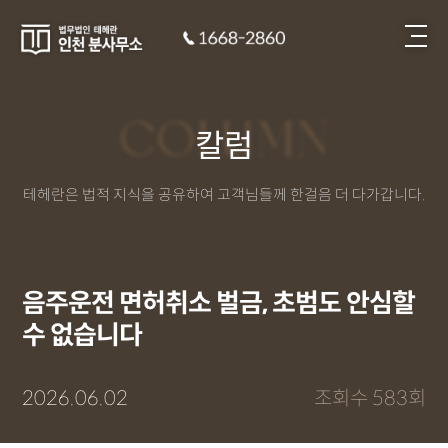
COLUMN
칼럼
테헤란은 법적 지식을 공유하여 고객님들께 한걸음 더 다가갑니다.
음주운전 면허취소 벌금, 초범도 안심할
수 없습니다
2026.06.02
조회수 583회