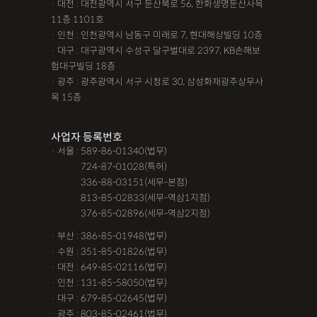
· 대전 : 대전광역시 서구 둔산북로 56, 한화생명둔산사옥
11층 1101호
· 인천 : 인천광역시 남동구 미래로 7, 현대해상빌딩 10층
· 대구 : 대구광역시 수성구 달구벌대로 2397, KB손해보
험대구빌딩 18층
· 광주 : 광주광역시 서구 시청로 30, 삼성화재광주상무사
옥 15층
사업자 등록번호
· 서울 : 589-86-01340(법무)
· 서울 :
724-87-01028(특허)
· 서울 :
336-88-03151(세무-본점)
· 서울 :
813-85-02833(세무-역삼1지점)
· 서울 :
376-85-02896(세무-역삼2지점)
· 부산 : 386-85-01948(법무)
· 수원 : 351-85-01826(법무)
· 대전 : 649-85-02116(법무)
· 인천 : 131-85-58050(법무)
· 대구 : 679-85-02645(법무)
· 광주 : 803-85-02461(법무)