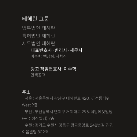
테헤란 그룹
법무법인 테헤란
특허법인 테헤란
세무법인 테헤란
대표변호사·변리사·세무사
이수학, 백상희, 서혁진
광고 책임변호사: 이수학
면책공고
주소
· 서울 : 서울특별시 강남구 테헤란로 420, KT선릉타워
West 9층
· 부산 : 부산광역시 연제구 거제대로 295, 덕암에셋빌딩
(구 주성산빌딩) 7층
· 수원 : 경기도 수원시 영통구 광교중앙로 248번길 7-7,
이음빌딩 802호