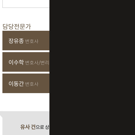
담당전문가
장유종
변호사
이수학
변호사/변리사
이동간
변호사
유사 건
으로 상담 필요 시