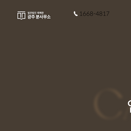
1668-4817
C