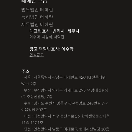
테헤란 그룹
법무법인 테헤란
특허법인 테헤란
세무법인 테헤란
대표변호사·변리사·세무사
이수학, 백상희, 서혁진
광고 책임변호사: 이수학
면책공고
주소
· 서울 : 서울특별시 강남구 테헤란로 420, KT선릉타워
West 9층
· 부산 : 부산광역시 연제구 거제대로 295, 덕암에셋빌딩
(구 주성산빌딩) 7층
· 수원 : 경기도 수원시 영통구 광교중앙로 248번길 7-7,
이음빌딩 802호
· 대전 : 대전광역시 서구 둔산북로 56, 한화생명둔산사옥
11층 1101호
· 인천 : 인천광역시 남동구 미래로 7, 현대해상빌딩 10층