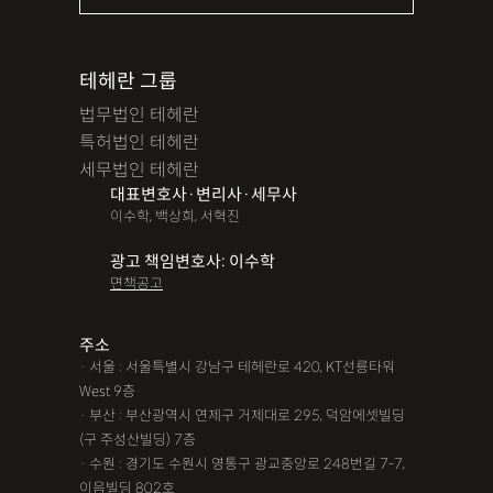
테헤란 그룹
법무법인 테헤란
특허법인 테헤란
세무법인 테헤란
대표변호사·변리사·세무사
이수학, 백상희, 서혁진
광고 책임변호사: 이수학
면책공고
주소
· 서울 : 서울특별시 강남구 테헤란로 420, KT선릉타워
West 9층
· 부산 : 부산광역시 연제구 거제대로 295, 덕암에셋빌딩
(구 주성산빌딩) 7층
· 수원 : 경기도 수원시 영통구 광교중앙로 248번길 7-7,
이음빌딩 802호