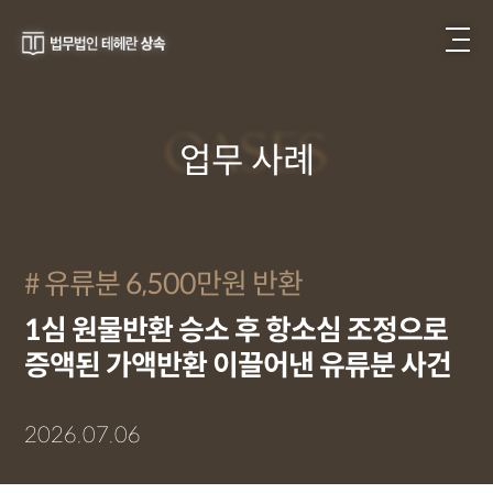
CASES
업무 사례
유류분 6,500만원 반환
1심 원물반환 승소 후 항소심 조정으로
증액된 가액반환 이끌어낸 유류분 사건
2026.07.06