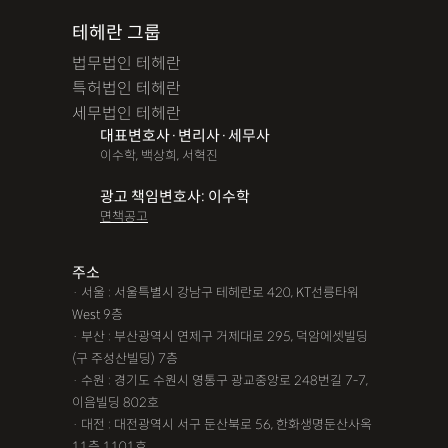
테헤란 그룹
법무법인 테헤란
특허법인 테헤란
세무법인 테헤란
대표변호사·변리사·세무사
이수학, 백상희, 서혁진
광고 책임변호사: 이수학
면책공고
주소
· 서울 : 서울특별시 강남구 테헤란로 420, KT선릉타워
West 9층
· 부산 : 부산광역시 연제구 거제대로 295, 덕암에셋빌딩
(구 주성산빌딩) 7층
· 수원 : 경기도 수원시 영통구 광교중앙로 248번길 7-7,
이음빌딩 802호
· 대전 : 대전광역시 서구 둔산북로 56, 한화생명둔산사옥
11층 1101호