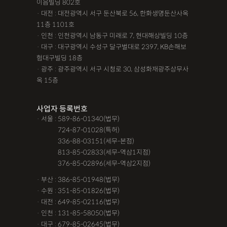
이음빌딩 802호
· 대전 : 대전광역시 서구 둔산북로 56, 한화생명둔산사옥
11층 1101호
· 인천 : 인천광역시 남동구 미래로 7, 현대해상빌딩 10층
· 대구 : 대구광역시 수성구 달구벌대로 2397, KB손해보
험대구빌딩 18층
· 광주 : 광주광역시 서구 시청로 30, 삼성화재광주상무사
옥 15층
사업자 등록번호
· 서울 : 589-86-01340(법무)
· 서울 :
724-87-01028(특허)
· 서울 :
336-88-03151(세무-본점)
· 서울 :
813-85-02833(세무-역삼1지점)
· 서울 :
376-85-02896(세무-역삼2지점)
· 부산 : 386-85-01948(법무)
· 수원 : 351-85-01826(법무)
· 대전 : 649-85-02116(법무)
· 인천 : 131-85-58050(법무)
· 대구 : 679-85-02645(법무)