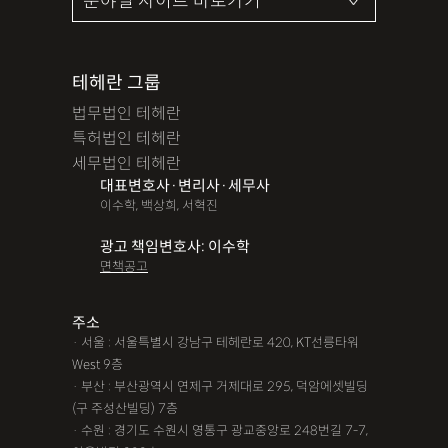
테헤란 그룹
법무법인 테헤란
특허법인 테헤란
세무법인 테헤란
대표변호사·변리사·세무사
이수학, 백상희, 서혁진
광고 책임변호사: 이수학
면책공고
주소
· 서울 : 서울특별시 강남구 테헤란로 420, KT선릉타워
West 9층
· 부산 : 부산광역시 연제구 거제대로 295, 덕암에셋빌딩
(구 주성산빌딩) 7층
· 수원 : 경기도 수원시 영통구 광교중앙로 248번길 7-7,