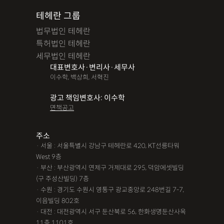
테헤란 그룹
법무법인 테헤란
특허법인 테헤란
세무법인 테헤란
대표변호사·변리사·세무사
이수학, 백상희, 서혁진
광고 책임변호사: 이수학
면책공고
주소
· 서울 : 서울특별시 강남구 테헤란로 420, KT선릉타워
West 9층
· 부산 : 부산광역시 연제구 거제대로 295, 덕암에셋빌딩
(구 주성산빌딩) 7층
· 수원 : 경기도 수원시 영통구 광교중앙로 248번길 7-7,
이음빌딩 802호
· 대전 : 대전광역시 서구 둔산북로 56, 한화생명둔산사옥
11층 1101호