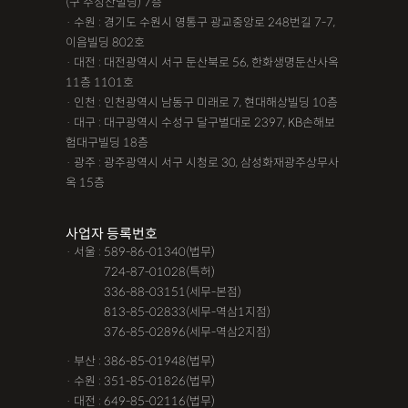
(구 주성산빌딩) 7층
· 수원 : 경기도 수원시 영통구 광교중앙로 248번길 7-7,
이음빌딩 802호
· 대전 : 대전광역시 서구 둔산북로 56, 한화생명둔산사옥
11층 1101호
· 인천 : 인천광역시 남동구 미래로 7, 현대해상빌딩 10층
· 대구 : 대구광역시 수성구 달구벌대로 2397, KB손해보
험대구빌딩 18층
· 광주 : 광주광역시 서구 시청로 30, 삼성화재광주상무사
옥 15층
사업자 등록번호
· 서울 : 589-86-01340(법무)
· 서울 :
724-87-01028(특허)
· 서울 :
336-88-03151(세무-본점)
· 서울 :
813-85-02833(세무-역삼1지점)
· 서울 :
376-85-02896(세무-역삼2지점)
· 부산 : 386-85-01948(법무)
· 수원 : 351-85-01826(법무)
· 대전 : 649-85-02116(법무)