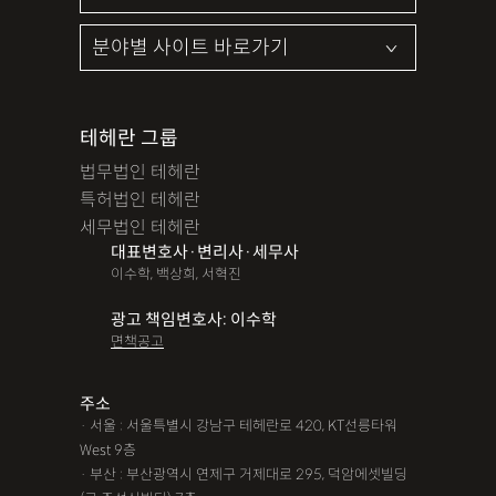
테헤란 그룹
법무법인 테헤란
특허법인 테헤란
세무법인 테헤란
대표변호사·변리사·세무사
이수학, 백상희, 서혁진
광고 책임변호사: 이수학
면책공고
주소
· 서울 : 서울특별시 강남구 테헤란로 420, KT선릉타워
West 9층
· 부산 : 부산광역시 연제구 거제대로 295, 덕암에셋빌딩