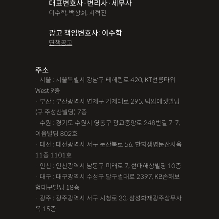
대표변호사·변리사·세무사
이수학, 백상희, 서혁진
광고 책임변호사: 이수학
면책공고
주소
· 서울 : 서울특별시 강남구 테헤란로 420, KT선릉타워
West 9층
· 부산 : 부산광역시 연제구 거제대로 295, 덕암에셋빌딩
(구 주성산빌딩) 7층
· 수원 : 경기도 수원시 영통구 광교중앙로 248번길 7-7,
이음빌딩 802호
· 대전 : 대전광역시 서구 둔산북로 56, 한화생명둔산사옥
11층 1101호
· 인천 : 인천광역시 남동구 미래로 7, 현대해상빌딩 10층
· 대구 : 대구광역시 수성구 달구벌대로 2397, KB손해보
험대구빌딩 18층
· 광주 : 광주광역시 서구 시청로 30, 삼성화재광주상무사
옥 15층