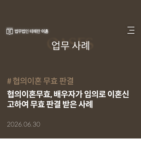
CASES
업무 사례
협의이혼 무효 판결
협의이혼무효, 배우자가 임의로 이혼신
고하여 무효 판결 받은 사례
2026.06.30