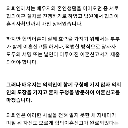
의뢰인께서는 배우자와 혼인생활을 이어오던 중 서로
협의이혼 절차를 진행하기로 하였고 법원에서 협의이
혼의사확인까지 마친 상태였습니다.
하지만 협의이혼이 실제 효력을 가지기 위해서는 부부
가 함께 이혼신고를 하거나, 적법한 방식으로 당사자
모두의 서명 또는 날인이 이루어진 이혼신고서가 제출
되어야 합니다.
그러나 배우자는 의뢰인이 함께 구청에 가지 않자 의뢰
인의 도장을 가지고 혼자 구청을 방문하여 이혼신고를
마쳤습니다.
의뢰인은 이러한 사실을 전혀 알지 못한 채 지내다가
며칠 뒤 자신도 모르게 협의이혼신고가 완료되었다는