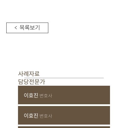
< 목록보기
사례자료
담당전문가
이효진
변호사
이효진
변호사