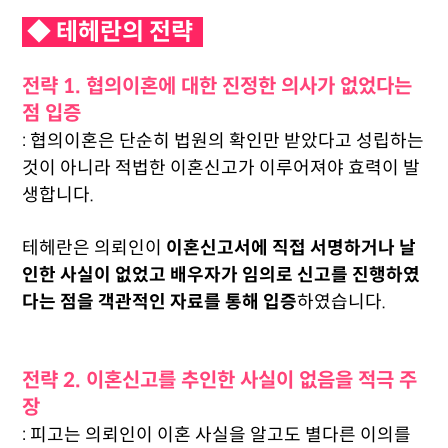
◆ 테헤란의 전략
전략 1. 협의이혼에 대한 진정한 의사가 없었다는
점 입증
: 협의이혼은 단순히 법원의 확인만 받았다고 성립하는
것이 아니라 적법한 이혼신고가 이루어져야 효력이 발
생합니다.
테헤란은 의뢰인이
이혼신고서에 직접 서명하거나 날
인한 사실이 없었고 배우자가 임의로 신고를 진행하였
다는 점을 객관적인 자료를 통해 입증
하였습니다.
전략 2. 이혼신고를 추인한 사실이 없음을 적극 주
장
: 피고는 의뢰인이 이혼 사실을 알고도 별다른 이의를