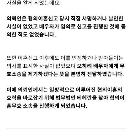
사실을 알게 되었는데요.
의뢰인은 협의이혼신고 당시 직접 서명하거나 날인한
사실이 없었고 배우자가 임의로 신고를 진행한 것에 동
의한 적도 없었습니다.
또한 이혼신고 이후에도 이를 인정하거나 받아들이는
의사를 표시한 사실이 없었으며
오히려 배우자에게 무
효소송을 제기하겠다는 뜻을 분명히 전달하였습니다.
이에 의뢰인께서는 일방적으로 이루어진 협의이혼의
효력을 바로잡기 위해 법무법인 테헤란을 찾아 협의이
혼무효 소송을 진행하게 되었습니다.