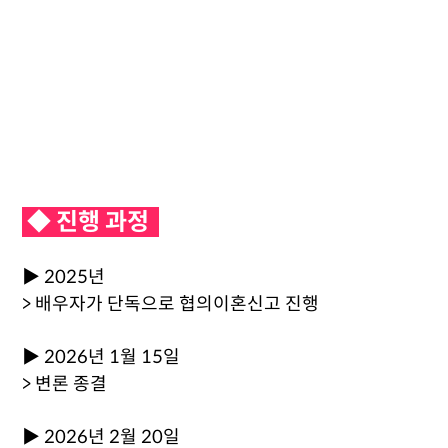
◆ 진행 과정
▶ 2025년
> 배우자가 단독으로 협의이혼신고 진행
▶ 2026년 1월 15일
> 변론 종결
▶ 2026년 2월 20일