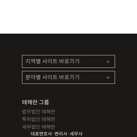
테헤란 그룹
법무법인 테헤란
특허법인 테헤란
세무법인 테헤란
대표변호사·변리사·세무사