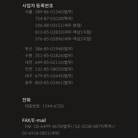
사업자 등록번호
· 서울 : 589-86-01340(법무)
· 서울 :
724-87-01028(특허)
· 서울 :
336-88-03151(세무-본점)
· 서울 :
813-85-02833(세무-역삼1지점)
· 서울 :
376-85-02896(세무-역삼2지점)
· 부산 : 386-85-01948(법무)
· 수원 : 351-85-01826(법무)
· 대전 : 649-85-02116(법무)
· 인천 : 131-85-58050(법무)
· 대구 : 679-85-02645(법무)
· 광주 : 803-85-02461(법무)
전화
· 대표번호 : 1544-6720
FAX/E-mail
· FAX : 02-6499-3678(법무) / 02-2038-0879(특허) /
02-6918-0851(세무)