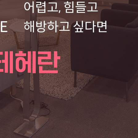
어렵고, 힘들고
E
해방하고 싶다면
테헤란