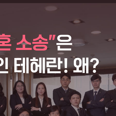
혼 소송"
은
 테헤란! 왜?