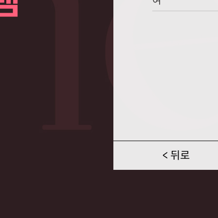
템
여
< 뒤로