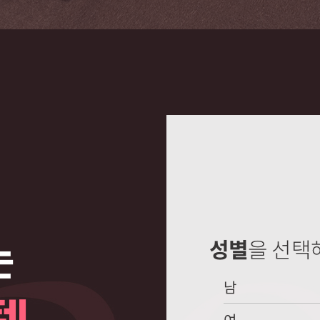
는
성별
을 선택
남