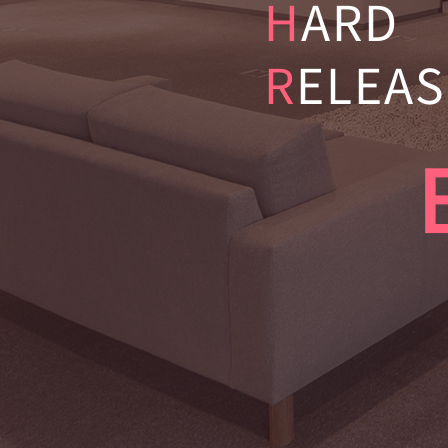
H
ARD
R
ELEAS