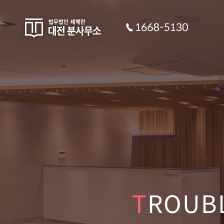
T
ROUB