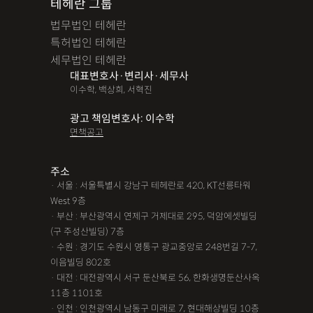
테헤란 그룹
법무법인 테헤란
특허법인 테헤란
세무법인 테헤란
대표변호사·변리사·세무사
이수학, 백상희, 서혁진
광고 책임변호사: 이수학
면책공고
주소
· 서울 : 서울특별시 강남구 테헤란로 420, KT선릉타워
West 9층
· 부산 : 부산광역시 연제구 거제대로 295, 덕암에셋빌딩
(구 주성산빌딩) 7층
· 수원 : 경기도 수원시 영통구 광교중앙로 248번길 7-7,
이음빌딩 802호
· 대전 : 대전광역시 서구 둔산북로 56, 한화생명둔산사옥
11층 1101호
· 인천 : 인천광역시 남동구 미래로 7, 현대해상빌딩 10층