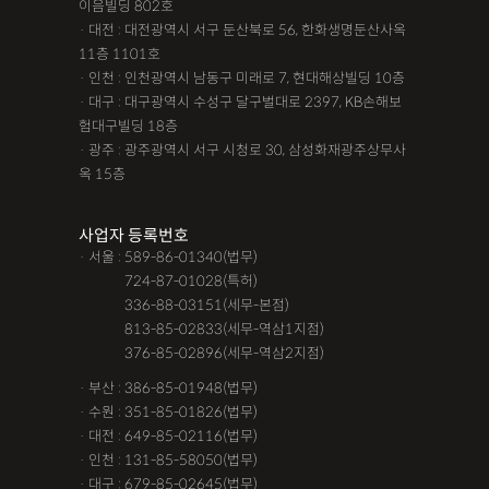
이음빌딩 802호
· 대전 : 대전광역시 서구 둔산북로 56, 한화생명둔산사옥
11층 1101호
· 인천 : 인천광역시 남동구 미래로 7, 현대해상빌딩 10층
· 대구 : 대구광역시 수성구 달구벌대로 2397, KB손해보
험대구빌딩 18층
· 광주 : 광주광역시 서구 시청로 30, 삼성화재광주상무사
옥 15층
사업자 등록번호
· 서울 : 589-86-01340(법무)
· 서울 :
724-87-01028(특허)
· 서울 :
336-88-03151(세무-본점)
· 서울 :
813-85-02833(세무-역삼1지점)
· 서울 :
376-85-02896(세무-역삼2지점)
· 부산 : 386-85-01948(법무)
· 수원 : 351-85-01826(법무)
· 대전 : 649-85-02116(법무)
· 인천 : 131-85-58050(법무)
· 대구 : 679-85-02645(법무)