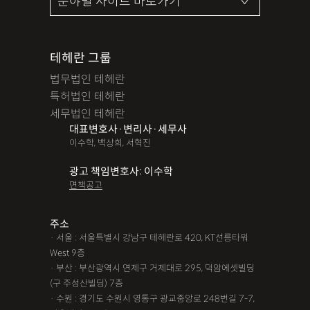
테헤란 그룹
법무법인 테헤란
특허법인 테헤란
세무법인 테헤란
대표변호사·변리사·세무사
이수학, 백상희, 서혁진
광고 책임변호사: 이수학
면책공고
주소
· 서울 : 서울특별시 강남구 테헤란로 420, KT선릉타워
West 9층
· 부산 : 부산광역시 연제구 거제대로 295, 덕암에셋빌딩
(구 주성산빌딩) 7층
· 수원 : 경기도 수원시 영통구 광교중앙로 248번길 7-7,