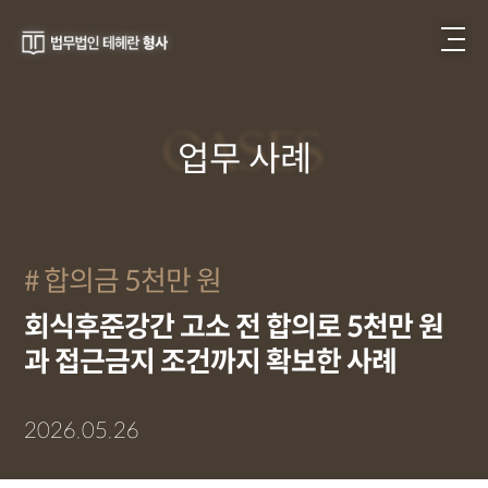
CASES
업무 사례
합의금 5천만 원
회식후준강간 고소 전 합의로 5천만 원
과 접근금지 조건까지 확보한 사례
2026.05.26