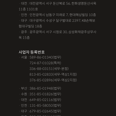
· 대전 : 대전광역시 서구 둔산북로 56, 한화생명둔산사옥
11층 1101호
· 인천 : 인천광역시 남동구 미래로 7, 현대해상빌딩 10층
· 대구 : 대구광역시 수성구 달구벌대로 2397, KB손해보
험대구빌딩 18층
· 광주 : 광주광역시 서구 시청로 30, 삼성화재광주상무사
옥 15층
사업자 등록번호
· 서울 : 589-86-01340(법무)
· 서울 :
724-87-01028(특허)
· 서울 :
336-88-03151(세무-본점)
· 서울 :
813-85-02833(세무-역삼1지점)
· 서울 :
376-85-02896(세무-역삼2지점)
· 부산 : 386-85-01948(법무)
· 수원 : 351-85-01826(법무)
· 대전 : 649-85-02116(법무)
· 인천 : 131-85-58050(법무)
· 대구 : 679-85-02645(법무)