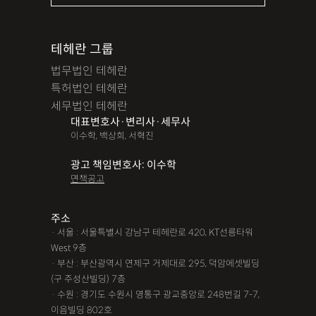
테헤란 그룹
법무법인 테헤란
특허법인 테헤란
세무법인 테헤란
대표변호사·변리사·세무사
이수학, 백상희, 서혁진
광고 책임변호사: 이수학
면책공고
주소
· 서울 : 서울특별시 강남구 테헤란로 420, KT선릉타워
West 9층
· 부산 : 부산광역시 연제구 거제대로 295, 덕암에셋빌딩
(구 주성산빌딩) 7층
· 수원 : 경기도 수원시 영통구 광교중앙로 248번길 7-7,
이음빌딩 802호